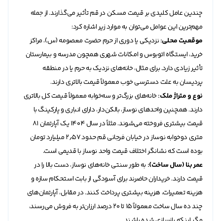
چندین عامل کلیدی بر قیمت مسکن در قم تأثیر می‌گذارند. از جمله
مهم‌ترین این عوامل می‌توان به موارد زیر اشاره کرد:
موقعیت محلی:
نزدیکی یا دوری از حرم حضرت معصومه (س)، مراکز
خرید، ایستگاه اتوبوس و امکانات شهری همچون مدرسه و بیمارستان
تأثیر زیادی دارد. برای مثال، خانه‌های نزدیک به حرم یا در منطقه
پردیسان به علت دسترسی خوب معمولاً قیمت بالاتری دارند.
نوع و متراژ ملک:
خانه‌های بزرگ‌تر و سه‌خوابه معمولاً قیمت کل بالاتری
دارند. همچنین واحد‌های نوساز، بالکن‌دار، دارای انباری و پارکینگ با
قیمت بیشتری فروخته می‌شوند. مثلاً در سال 1404 یک آپارتمان ۸۱
متری دوخوابه نوساز در خیابان فرجانی قم حدود ۲٫۵۷ میلیارد تومان
بوده است که نشانگر اختلاف قیمت واحد نوساز با قدیمی است.
عمر بنا (سال ساخت):
به طور سنتی خانه‌های نوساز، دست بالا را در
قیمت دارند. خریداران حاضرند برای آسودگی از بابت استحکام سازه و
هزینه تعمیرات، هزینه بیشتری پرداخت کنند. در مقابل، آپارتمان‌های
چند ده سال ساخت معمولاً 15 تا 20 درصد ارزان‌تر به فروش می‌رسند،
مگر اینکه بازسازی شده باشند.