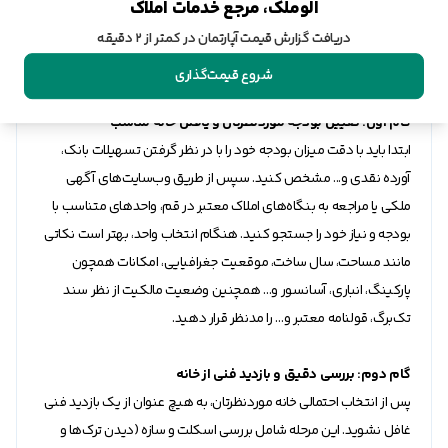
الوملک، مرجع خدمات املاک
اگر قصد خرید و سرمایه‌گذاری در حوزه مسکن شهر قم را دارید، ادامه
این بخش از مقاله برای شماست، چرا که تلاش کردیم به صورت مرحله به
دریافت گزارش قیمت آپارتمان در کمتر از ۲ دقیقه
مرحله راهنمای کاملی برای این منظور برای شما فراهم کنیم.
شروع قیمت‌گذاری
گام اول: تعیین بودجه موردنظرتان و یافتن خانه مناسب
ابتدا باید با دقت میزان بودجه خود را با در نظر گرفتن تسهیلات بانک،
آورده نقدی و... مشخص کنید. سپس از طریق وب‌سایت‌های آگهی
ملکی یا مراجعه به بنگاه‌های املاک معتبر در قم، واحد‌های متناسب با
بودجه و نیاز خود را جستجو کنید. هنگام انتخاب واحد، بهتر است نکاتی
مانند مساحت، سال ساخت، موقعیت جغرافیایی، امکانات همچون
پارکینگ، انباری، آسانسور و… همچنین وضعیت مالکیت از نظر سند
تک‌برگ، قولنامه معتبر و… را مدنظر قرار دهید.
گام دوم: بررسی دقیق و بازدید فنی از خانه
پس از انتخاب احتمالی خانه موردنظرتان، به هیچ عنوان از یک بازدید فنی
غافل نشوید. این مرحله شامل بررسی اسکلت و سازه (دیدن ترک‌ها و