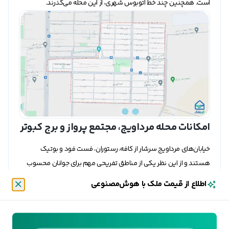
است. همچنین چند خط اتوبوس شهری، از این محله می‌گذرند.
امکانات محله مرداویج، مجتمع پرواز و برج کبوتر
خیابان‌های مرداویج سرشار از کافه، رستوران، فست فود و بوتیک
هستند و از این نظر یکی از مناطق تفریحی مهم برای جوانان محسوب
می‌شود. مجتمع پرواز در سمت شرق این محله نیز، علاوه بر این مغازه‌ها،
اطلاع از قیمت ملک با هوش‌مصنوعی
سالن‌های ورزشی نیز دارد. پارک مرداویج نیز، یکی از پارک‌های بزرگ
بستن
منطقه به شمار می‌رود و از اطراف این محله نیز برای گذران اوقات فراغت
به این پارک می‌آیند. برج کبوتر در مرکز این محله، تنها بنای تاریخی