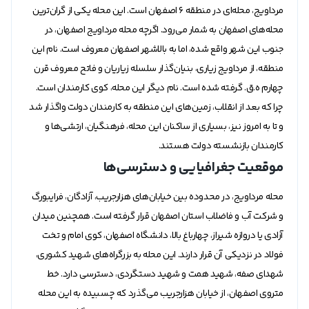
مرداویج، محله‌ای در منطقه 6 اصفهان است. این محله یکی از گران‌ترین
محله‌های اصفهان به شمار می‌رود. اگرچه محله مرداویج اصفهان، در
جنوب این شهر واقع شده، اما به بالاشهر اصفهان معروف است. نام این
منطقه، از مرداویج زیاری، بنیان‌گذار سلسله زیاریان و فاتح معروف قرن
چهارم ه.ق. گرفته شده است. نام دیگر این محله، کوی کارمندان است.
چرا که بعد از انقلاب، زمین‌های این منطقه به کارمندان دولت واگذار شد
و تا به امروز نیز، بسیاری از ساکنان این محله، فرهنگیان، ارتشی‌ها و
کارمندان بازنشسته دولت هستند.
موقعیت جغرافیایی و دسترسی‌ها
محله مرداویج، در محدوده بین خیابان‌های هزارجریب، آزادگان، فرایبورگ
و شرکت آب و فاضلاب استان اصفهان قرار گرفته است. همچنین میدان
آزادی یا دروازه شیراز، چهارباغ بالا، دانشگاه اصفهان، کوی امام و تخت
فولاد در نزدیکی آن قرار دارند. این محله به بزرگراه‌های شهید کشوری،
شهدای صفه، شهید همت و شهید دستگردی، دسترسی دارد. خط
متروی اصفهان، از خیابان هزارجریب می‌گذرد که چسبیده به این محله