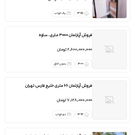
1375
یک خواب
فروش
آپارتمان 3000 متری
،
ساوه
2٫600٫000٫000 تومان
1400
بدون اتاق
فروش
آپارتمان 66 متری خلیج فارس
،
تهران
7٫128٫000٫000 تومان
1394
دو خواب