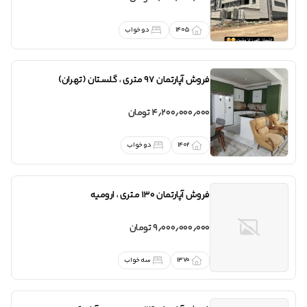
1405
دو خواب
فروش
آپارتمان 97 متری
،
گلستان (تهران)
4٫200٫000٫000 تومان
1402
دو خواب
فروش
آپارتمان 130 متری
،
ارومیه
9٫000٫000٫000 تومان
1370
سه خواب