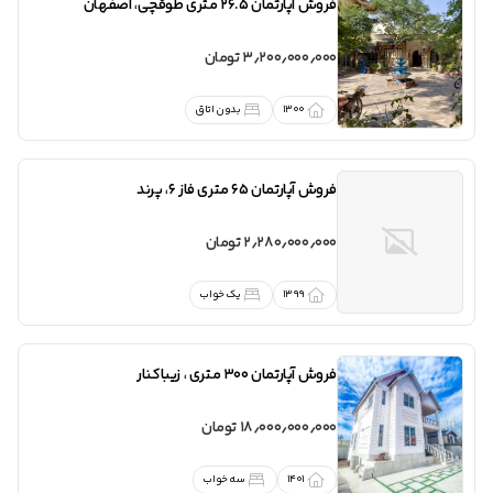
فروش
آپارتمان 26.5 متری طوقچی
،
اصفهان
3٫200٫000٫000 تومان
1300
بدون اتاق
فروش
آپارتمان 65 متری فاز ۶
،
پرند
2٫280٫000٫000 تومان
1399
یک خواب
فروش
آپارتمان 300 متری
،
زیباکنار
18٫000٫000٫000 تومان
1401
سه خواب