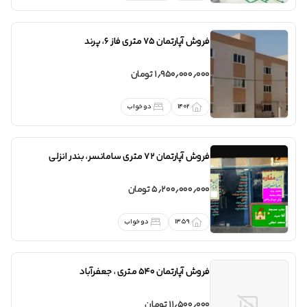
فروش
آپارتمان 75 متری فاز ۶
،
پرند
1٫950٫000٫000 تومان
1402
دو خواب
فروش
آپارتمان 72 متری سامانسر
،
بندر انزلی
5٫200٫000٫000 تومان
1359
دو خواب
فروش
آپارتمان 540 متری
،
جعفرآباد
11٫500٫000 تومان