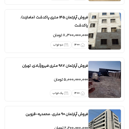
فروش
آپارتمان 145 متری پاکدشت (مامازند)
،
پاکدشت
8٫300٫000٫000 تومان
1400
دو خواب
فروش
آپارتمان 987 متری فیروزآبادی
،
تهران
5٫000٫000٫000 تومان
1400
یک خواب
فروش
آپارتمان 90 متری
،
محمدیه-قزوین
2٫200٫000٫000 تومان