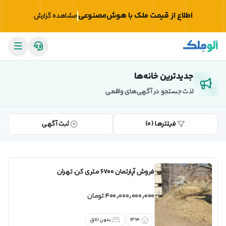
اطلاع از قیمت ملک با هوش‌مصنوعی
مشاهده گزارش
جدیدترین خانه‌ها
لذت جستجو در آگهی‌های واقعی
فیلترها (
0
)
ثبت آگهی
فروش
آپارتمان 6700 متری کن
،
تهران
400٫000٫000٫000 تومان
1370
بدون اتاق