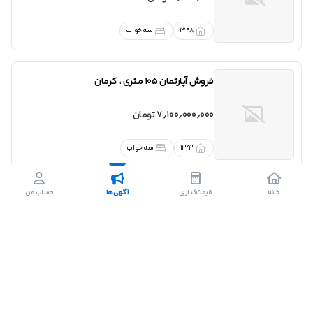
1398
سه خواب
فروش
آپارتمان 105 متری
،
کرمان
7٫100٫000٫000 تومان
1392
سه خواب
خانه
قیمت‌گذاری
آگهی‌ها
حساب من
فروش
آپارتمان 87 متری شهرک دانشگاه
،
اهواز
5٫800٫000٫000 تومان
1392
دو خواب
کارشناسی شده