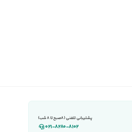
پشتیبانی تلفنی (۸صبح تا ۸ شب)
021-8280-8102