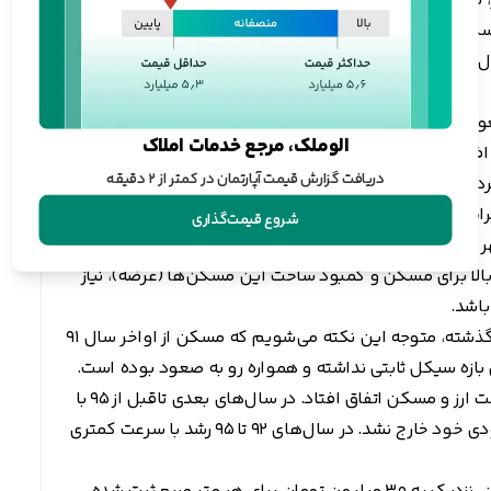
از اولین دوره های رکود 40 سال گذشته در بازار مسکن می‌توان به سال 70 اشاره کرد. بعد از آن یک رونق نسبی
همراه با افزایش کم قمیت وجود داشته است. سال 76 جهش قیمتی دیگر و ثبات نسبی تا سال 85 را در قیمت
ر سال 85، آغازگر روند صعودی قیمت مسکن در آن سال ها بود. شروع قیمت های
الوملک، مرجع خدمات املاک
میلیونی در بازار مسکن، از سال 85 در ایران اتفاق افتاد. بعد از آن با شیبی ملایم تا سال 87 به مرز دو میلیون و
دریافت گزارش قیمت آپارتمان در کمتر از ۲ دقیقه
در سال 1386 قیمت مسکن با جهشی بیش از دو برابر نسبت به سال 85 مواجه شد. ساخت پروژه مسکن مهر از
شروع قیمت‌گذاری
بر بازار چشم پوشی کرد. مسکن مهر تاثیر مثبتی بر رونق
بالا برای مسکن و کمبود ساخت این مسکن‌ها (عرضه)، نیاز
باشد.
با تحلیل و بررسی نمودار قیمت مسکن در 10سال گذشته، متوجه این نکته می‌شویم که مسکن از اواخر سال 91
ازه سیکل ثابتی نداشته و همواره رو به صعود بوده است.
با تشدید تحریم‌ها در این سال، افزایش شدید قیمت ارز و مسکن اتفاق افتاد. در سال‌های بعدی تاقبل از 95 با
توجه به کاهش تورم، قیمت مسکن از حرکت صعودی خود خارج نشد. در سال‌های 92 تا 95 رشد با سرعت کمتری